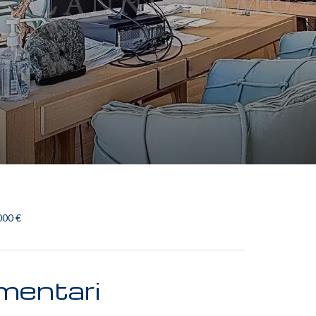
000 €
mentari