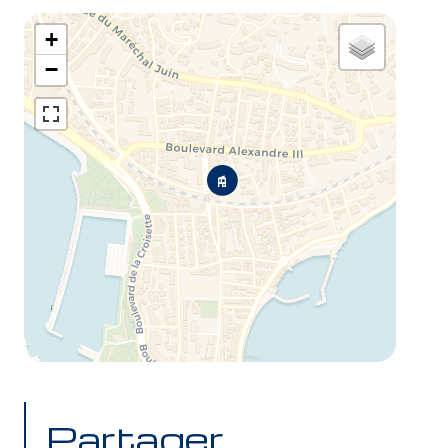
+
−
Partager