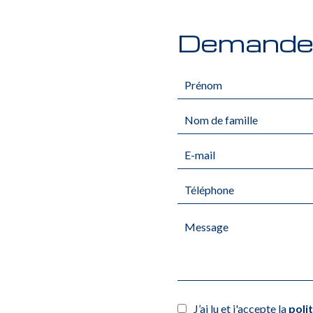
Demande 
J’ai lu et j'accepte la
poli