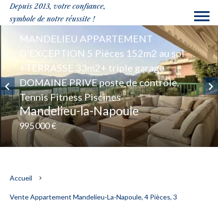
Depuis 2013, votre confiance,
symbole de notre réussite !
MANDELIEU APPARTEMENT
D'EXCEPTION 5 Pièces 152m2 au sol
+TERRASSE 33m2+ triple garage
DOMAINE PRIVE poste de contrôle,
Tennis Fitness Piscines
Mandelieu-la-Napoule
995 000 €
Accueil
Vente Appartement Mandelieu-La-Napoule, 4 Pièces, 3