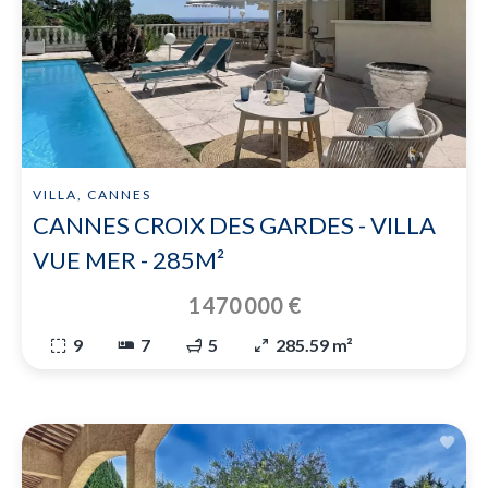
VILLA, CANNES
CANNES CROIX DES GARDES - VILLA
VUE MER - 285M²
1 470 000 €
9
7
5
285.59 m²