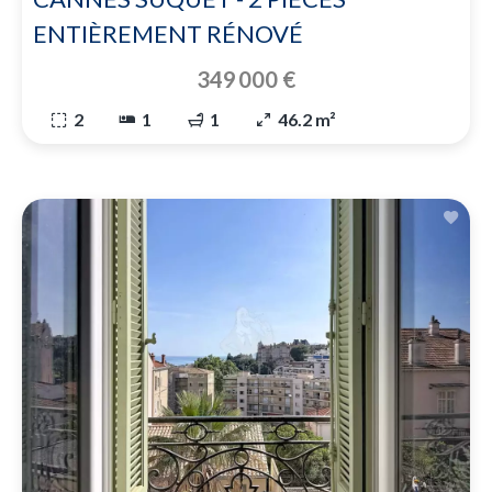
ENTIÈREMENT RÉNOVÉ
349 000 €
2
1
1
46.2 m²