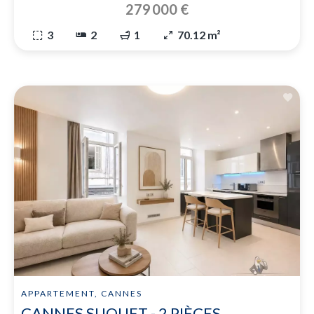
279 000 €
3
2
1
70.12 m²
APPARTEMENT, CANNES
CANNES SUQUET - 2 PIÈCES