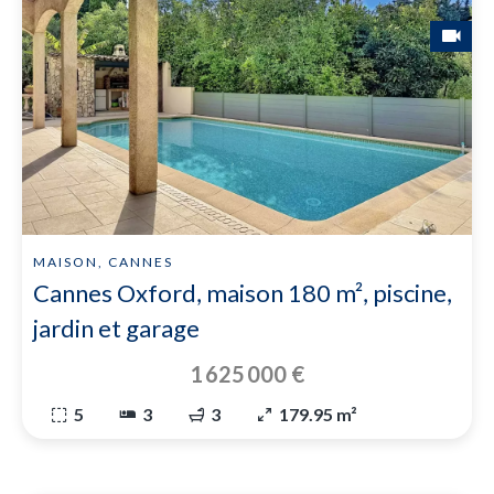
MAISON, CANNES
Cannes Oxford, maison 180 m², piscine,
jardin et garage
1 625 000 €
5
3
3
179.95 m²