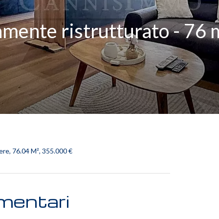
mente ristrutturato - 76 
re, 76.04 M², 355.000 €
mentari