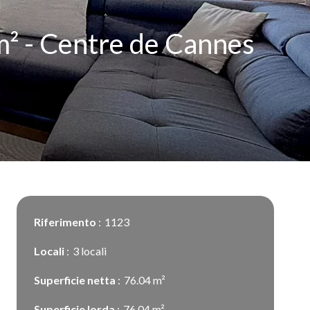
m² - Centre de Cannes
Riferimento
1123
Locali
3 locali
Superficie netta
76.04 m²
Superficie lorda
76.04 m²