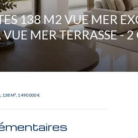
TES 138 M2 VUE MER E
 VUE MER TERRASSE - 
 138 M², 1 490 000 €
émentaires