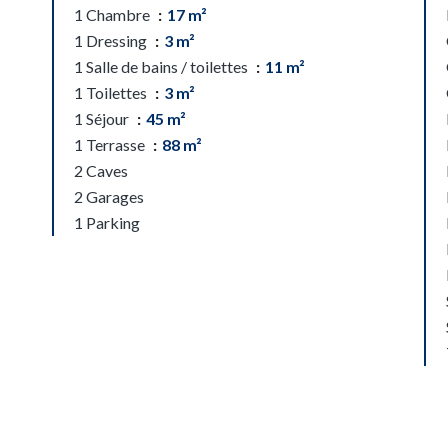
1 Chambre
17 m²
1 Dressing
3 m²
1 Salle de bains / toilettes
11 m²
1 Toilettes
3 m²
1 Séjour
45 m²
1 Terrasse
88 m²
2 Caves
2 Garages
1 Parking