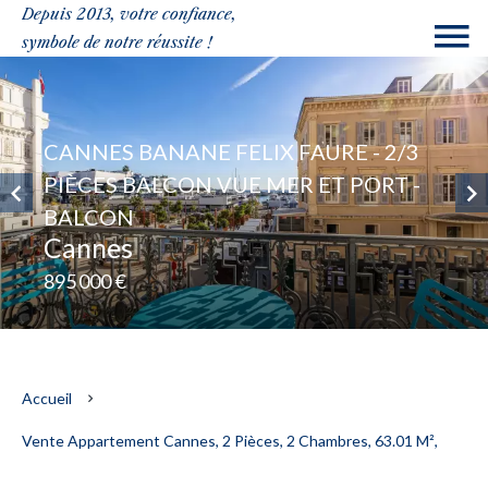
Depuis 2013, votre confiance,
symbole de notre réussite !
CANNES BANANE FELIX FAURE - 2/3
PIÈCES BALCON VUE MER ET PORT -
BALCON
Cannes
895 000 €
Accueil
Vente Appartement Cannes, 2 Pièces, 2 Chambres, 63.01 M²,