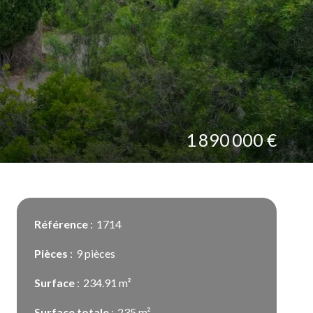
1 890 000 €
Référence
1714
Pièces
9 pièces
Surface
234.91 m²
Surface totale
235 m²