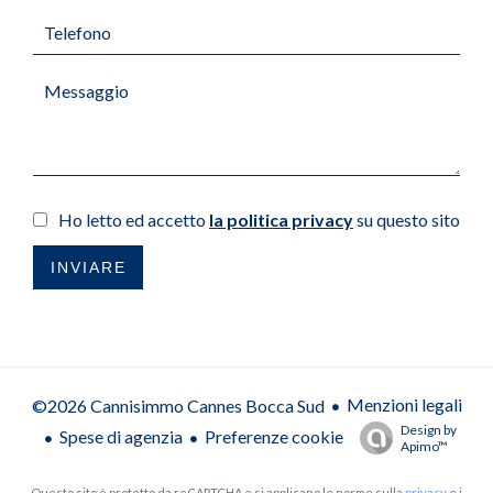
Ho letto ed accetto
la politica privacy
su questo sito
INVIARE
Menzioni legali
©2026 Cannisimmo Cannes Bocca Sud
Design by
Spese di agenzia
Preferenze cookie
Apimo™
Questo sito è protetto da reCAPTCHA e si applicano le norme sulla
privacy
e i